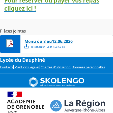
Pour réserver ou payer vos repas
cliquez ici !
Pièces jointes
Menu du 8 au12.06.2026
Télécharger
( .
pdf
,
150.63
ko
)
Lycée du Dauphiné
Contacts
Mentions légales
Chartes d'utilisation
Données personnelles