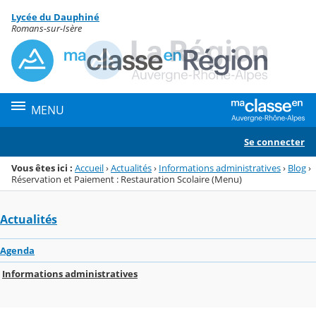
Panneau de gestion des cookies
Lycée du Dauphiné
Menu de la rubrique
Contenu
Romans-sur-Isère
MENU
Se connecter
Vous êtes ici :
Accueil
›
Actualités
›
Informations administratives
›
Blog
›
Réservation et Paiement : Restauration Scolaire (Menu)
Actualités
Agenda
Informations administratives